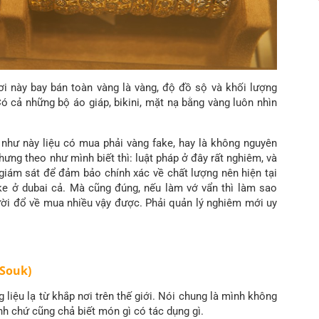
i này bay bán toàn vàng là vàng, độ đồ sộ và khối lượng
 cả những bộ áo giáp, bikini, mặt nạ bằng vàng luôn nhìn
như này liệu có mua phải vàng fake, hay là không nguyên
hưng theo như mình biết thì: luật pháp ở đây rất nghiêm, và
giám sát để đảm bảo chính xác về chất lượng nên hiện tại
ke ở dubai cả. Mà cũng đúng, nếu làm vớ vẩn thì làm sao
ười đổ về mua nhiều vậy được. Phải quản lý nghiêm mới uy
 Souk)
 liệu lạ từ khắp nơi trên thế giới. Nói chung là mình không
ính chứ cũng chả biết món gì có tác dụng gì.