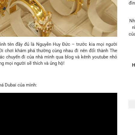
đìn
Nh
n
của
 mình tên đầy đủ là Nguyễn Huy Đức – trước kia mọi người
. Đi chơi khám phá thường cùng nhau đi nên đổi thành The
các chuyến đi của nhà mình qua blog và kênh youtube nhỏ
ng mọi người sẽ thích và ủng hộ!
H
há Dubai của mình: