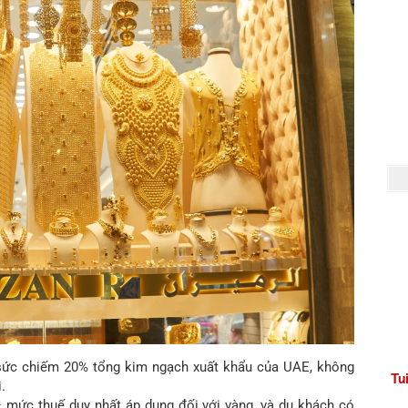
g sức chiếm 20% tổng kim ngạch xuất khẩu của UAE, không
Tu
.
– mức thuế duy nhất áp dụng đối với vàng, và du khách có