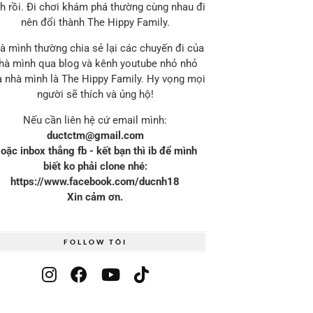
h rồi. Đi chơi khám phá thường cùng nhau đi
nên đổi thành The Hippy Family.
à mình thường chia sẻ lại các chuyến đi của
hà mình qua blog và kênh youtube nhỏ nhỏ
 nhà mình là The Hippy Family. Hy vọng mọi
người sẽ thích và ủng hộ!
Nếu cần liên hệ cứ email mình:
ductctm@gmail.com
oặc inbox thẳng fb - kết bạn thì ib để mình
biết ko phải clone nhé:
https://www.facebook.com/ducnh18
Xin cảm ơn.
FOLLOW TÔI