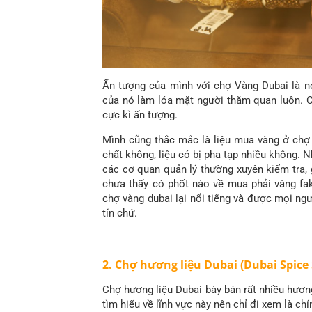
Ấn tượng của mình với chợ Vàng Dubai là nơ
của nó làm lóa mặt người thăm quan luôn. Có
cực kì ấn tượng.
Mình cũng thắc mắc là liệu mua vàng ở chợ 
chất không, liệu có bị pha tạp nhiều không. N
các cơ quan quản lý thường xuyên kiểm tra, 
chưa thấy có phốt nào về mua phải vàng fa
chợ vàng dubai lại nổi tiếng và được mọi ng
tín chứ.
2. Chợ hương liệu Dubai (Dubai Spice
Chợ hương liệu Dubai bày bán rất nhiều hương
tìm hiểu về lĩnh vực này nên chỉ đi xem là ch