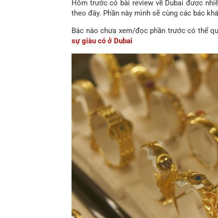
Hôm trước có bài review về Dubai được nhiề
theo đây. Phần này mình sẽ cùng các bác khá
Bác nào chưa xem/đọc phần trước có thể quay
sự giàu có ở Dubai