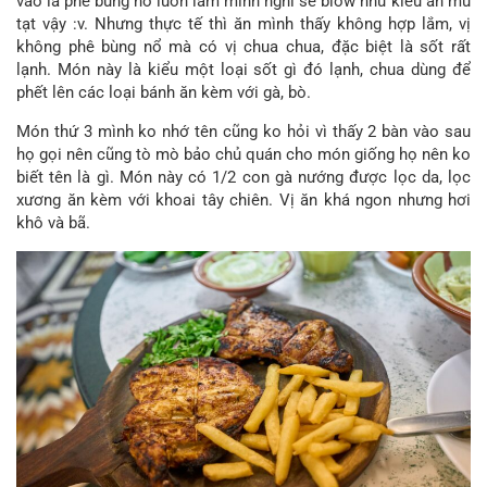
vào là phê bùng nổ luôn làm mình nghĩ sẽ blow như kiểu ăn mù
tạt vậy :v. Nhưng thực tế thì ăn mình thấy không hợp lắm, vị
không phê bùng nổ mà có vị chua chua, đặc biệt là sốt rất
lạnh. Món này là kiểu một loại sốt gì đó lạnh, chua dùng để
phết lên các loại bánh ăn kèm với gà, bò.
Món thứ 3 mình ko nhớ tên cũng ko hỏi vì thấy 2 bàn vào sau
họ gọi nên cũng tò mò bảo chủ quán cho món giống họ nên ko
biết tên là gì. Món này có 1/2 con gà nướng được lọc da, lọc
xương ăn kèm với khoai tây chiên. Vị ăn khá ngon nhưng hơi
khô và bã.