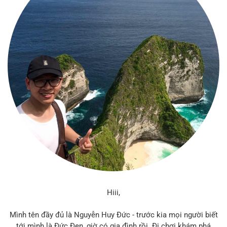
Hiii,
Mình tên đầy đủ là Nguyễn Huy Đức - trước kia mọi người biết
tới mình là Đức Đen, giờ có gia đình rồi. Đi chơi khám phá