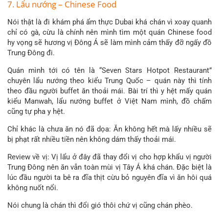
7. Lẩu nướng – Chinese Food
Nói thật là đi khám phá ẩm thực Dubai khá chán vì xoay quanh
chỉ có gà, cừu là chính nên mình tìm một quán Chinese food
hy vọng sẽ hương vị Đông Á sẽ làm mình cảm thấy đỡ ngấy đồ
Trung Đông đi.
Quán mình tới có tên là “Seven Stars Hotpot Restaurant”
chuyên lẩu nướng theo kiểu Trung Quốc – quán này thì tính
theo đầu người buffet ăn thoải mái. Bài trí thì y hệt mấy quán
kiểu Manwah, lẩu nướng buffet ở Việt Nam mình, đồ chấm
cũng tự pha y hệt.
Chỉ khác là chưa ăn nó đã dọa: Ăn không hết mà lấy nhiều sẽ
bị phạt rất nhiều tiền nên không dám thấy thoải mái.
Review về vị: Vị lẩu ở đây đã thay đổi vị cho hợp khẩu vị người
Trung Đông nên ăn vẫn toàn mùi vị Tây Á khá chán. Đặc biệt là
lúc đầu người ta bê ra đĩa thịt cừu bỏ nguyên đĩa vì ăn hôi quá
không nuốt nổi.
Nói chung là chán thì đổi gió thôi chứ vị cũng chán phèo.