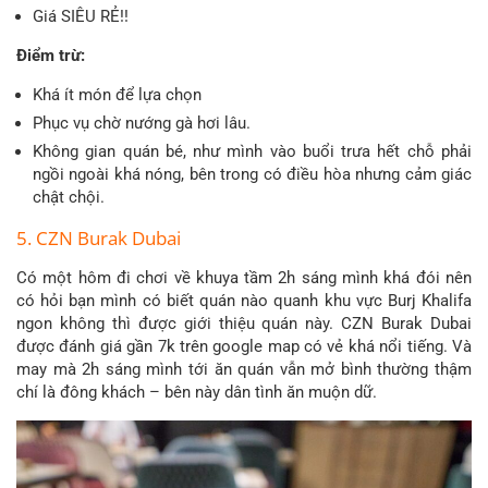
Giá SIÊU RẺ!!
Điểm trừ:
Khá ít món để lựa chọn
Phục vụ chờ nướng gà hơi lâu.
Không gian quán bé, như mình vào buổi trưa hết chỗ phải
ngồi ngoài khá nóng, bên trong có điều hòa nhưng cảm giác
chật chội.
5. CZN Burak Dubai
Có một hôm đi chơi về khuya tầm 2h sáng mình khá đói nên
có hỏi bạn mình có biết quán nào quanh khu vực Burj Khalifa
ngon không thì được giới thiệu quán này. CZN Burak Dubai
được đánh giá gần 7k trên google map có vẻ khá nổi tiếng. Và
may mà 2h sáng mình tới ăn quán vẫn mở bình thường thậm
chí là đông khách – bên này dân tình ăn muộn dữ.