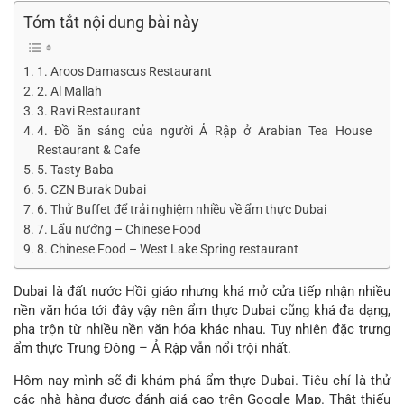
Tóm tắt nội dung bài này
1. Aroos Damascus Restaurant
2. Al Mallah
3. Ravi Restaurant
4. Đồ ăn sáng của người Ả Rập ở Arabian Tea House
Restaurant & Cafe
5. Tasty Baba
5. CZN Burak Dubai
6. Thử Buffet để trải nghiệm nhiều về ẩm thực Dubai
7. Lẩu nướng – Chinese Food
8. Chinese Food – West Lake Spring restaurant
Dubai là đất nước Hồi giáo nhưng khá mở cửa tiếp nhận nhiều
nền văn hóa tới đây vậy nên ẩm thực Dubai cũng khá đa dạng,
pha trộn từ nhiều nền văn hóa khác nhau. Tuy nhiên đặc trưng
ẩm thực Trung Đông – Ả Rập vẫn nổi trội nhất.
Hôm nay mình sẽ đi khám phá ẩm thực Dubai. Tiêu chí là thử
các nhà hàng được đánh giá cao trên Google Map. Thật thiếu