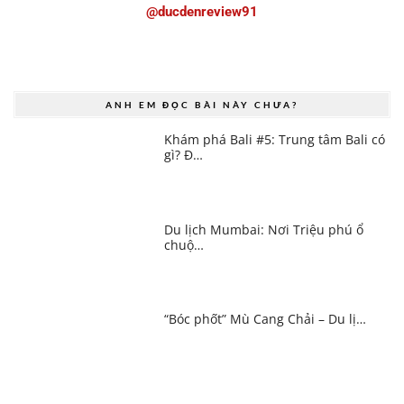
@ducdenreview91
ANH EM ĐỌC BÀI NÀY CHƯA?
Khám phá Bali #5: Trung tâm Bali có
gì? Đ…
Du lịch Mumbai: Nơi Triệu phú ổ
chuộ…
“Bóc phốt” Mù Cang Chải – Du lị…