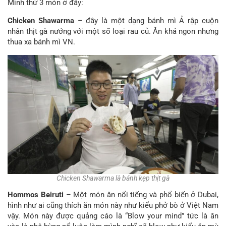
Mình thử 3 món ở đây:
Chicken Shawarma
– đây là một dạng bánh mì Ả rập cuộn
nhân thịt gà nướng với một số loại rau củ. Ăn khá ngon nhưng
thua xa bánh mì VN.
Chicken Shawarma là bánh kẹp thịt gà
Hommos Beiruti
– Một món ăn nổi tiếng và phổ biến ở Dubai,
hình như ai cũng thích ăn món này như kiểu phở bò ở Việt Nam
vậy. Món này được quảng cáo là “Blow your mind” tức là ăn