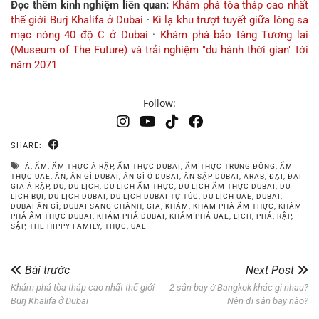
Đọc thêm kinh nghiệm liên quan:
Khám phá tòa tháp cao nhất
thế giới Burj Khalifa ở Dubai
·
Kì lạ khu trượt tuyết giữa lòng sa
mạc nóng 40 độ C ở Dubai
·
Khám phá bảo tàng Tương lai
(Museum of The Future) và trải nghiệm "du hành thời gian" tới
năm 2071
Follow:
SHARE:
Ả
,
ẨM
,
ẨM THỰC Ả RẬP
,
ẨM THỰC DUBAI
,
ẨM THỰC TRUNG ĐÔNG
,
ẨM
THỰC UAE
,
ĂN
,
ĂN GÌ DUBAI
,
ĂN GÌ Ở DUBAI
,
ĂN SẬP DUBAI
,
ARAB
,
ĐẠI
,
ĐẠI
GIA Ả RẬP
,
DU
,
DU LỊCH
,
DU LỊCH ẨM THỰC
,
DU LỊCH ẨM THỰC DUBAI
,
DU
LỊCH BỤI
,
DU LỊCH DUBAI
,
DU LỊCH DUBAI TỰ TÚC
,
DU LỊCH UAE
,
DUBAI
,
DUBAI ĂN GÌ
,
DUBAI SANG CHẢNH
,
GIA
,
KHÁM
,
KHÁM PHÁ ẨM THỰC
,
KHÁM
PHÁ ẨM THỰC DUBAI
,
KHÁM PHÁ DUBAI
,
KHÁM PHÁ UAE
,
LỊCH
,
PHÁ
,
RẬP
,
SẬP
,
THE HIPPY FAMILY
,
THỰC
,
UAE
Bài trước
Next Post
Khám phá tòa tháp cao nhất thế giới
2 sân bay ở Bangkok khác gì nhau?
Burj Khalifa ở Dubai
Nên đi sân bay nào?