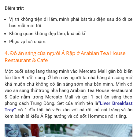
Điểm trừ:
Vị trí không tiện đi lắm, mình phải bắt tàu điện sau đó đi xe
bus mãi mới tới.
Không quan không đẹp lắm, khá cũ kĩ
Phục vụ hơi chậm.
4. Đồ ăn sáng của người Ả Rập ở Arabian Tea House
Restaurant & Cafe
Một buổi sáng lang thang mình vào Mercato Mall gần bờ biển
lúc tầm 9 rưỡi sáng. Ở bên này người ta nhà hàng ăn sáng mở
khá muộn chứ không có ăn sáng sớm như bên mình. Mình có
vào ăn sáng thử trong nhà hàng Arabian Tea House Restaurant
& Cafe nằm trong Mercato Mall và gọi 1 set ăn sáng theo
phong cách Trung Đông. Set của mình tên là
“Liver Breakfast
Tray”
có 1 đĩa thịt bò viên xào với cà rốt, củ cải trắng và ăn
kèm bánh bì kiểu Ả Rập nướng và có sốt Hommos nổi tiếng.