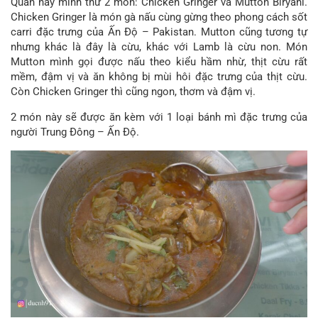
Quán này mình thử 2 món: Chicken Gringer và Mutton Biryani.
Chicken Gringer là món gà nấu cùng gừng theo phong cách sốt
carri đặc trưng của Ấn Độ – Pakistan. Mutton cũng tương tự
nhưng khác là đây là cừu, khác với Lamb là cừu non. Món
Mutton mình gọi được nấu theo kiểu hầm nhừ, thịt cừu rất
mềm, đậm vị và ăn không bị mùi hôi đặc trưng của thịt cừu.
Còn Chicken Gringer thì cũng ngon, thơm và đậm vị.
2 món này sẽ được ăn kèm với 1 loại bánh mì đặc trưng của
người Trung Đông – Ấn Độ.