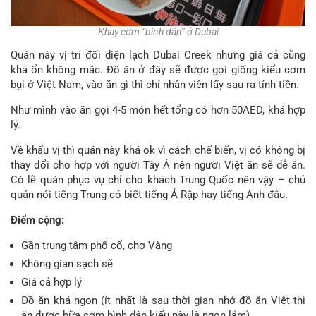
Khay cơm “bình dân” ở Dubai
Quán này vị trí đối diện lạch Dubai Creek nhưng giá cả cũng
khá ổn không mắc. Đồ ăn ở đây sẽ được gọi giống kiểu cơm
bụi ở Việt Nam, vào ăn gì thì chỉ nhân viên lấy sau ra tính tiền.
Như mình vào ăn gọi 4-5 món hết tổng có hơn 50AED, khá hợp
lý.
Về khẩu vị thì quán này khá ok vì cách chế biến, vị có không bị
thay đổi cho hợp với người Tây Á nên người Việt ăn sẽ dễ ăn.
Có lẽ quán phục vụ chỉ cho khách Trung Quốc nên vậy – chủ
quán nói tiếng Trung có biết tiếng Ả Rập hay tiếng Anh đâu.
Điểm cộng:
Gần trung tâm phố cổ, chợ Vàng
Không gian sạch sẽ
Giá cả hợp lý
Đồ ăn khá ngon (ít nhất là sau thời gian nhớ đồ ăn Việt thì
ăn được bữa cơm bình dân kiểu này là ngon lắm).