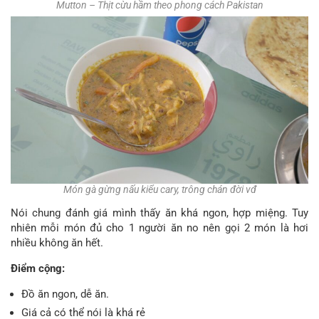
Mutton – Thịt cừu hầm theo phong cách Pakistan
Món gà gừng nấu kiểu cary, trông chán đời vđ
Nói chung đánh giá mình thấy ăn khá ngon, hợp miệng. Tuy
nhiên mỗi món đủ cho 1 người ăn no nên gọi 2 món là hơi
nhiều không ăn hết.
Điểm cộng:
Đồ ăn ngon, dễ ăn.
Giá cả có thể nói là khá rẻ