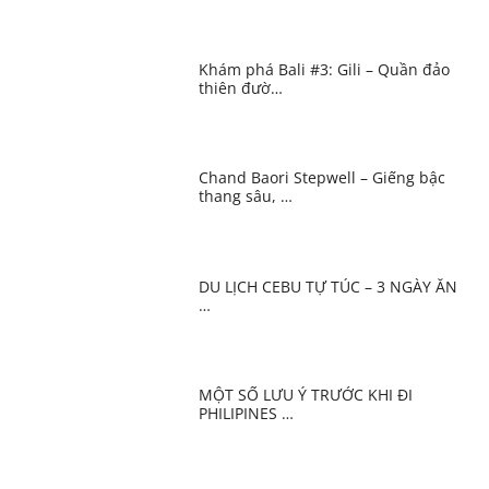
Khám phá Bali #3: Gili – Quần đảo
thiên đườ…
Chand Baori Stepwell – Giếng bậc
thang sâu, …
DU LỊCH CEBU TỰ TÚC – 3 NGÀY ĂN
…
MỘT SỐ LƯU Ý TRƯỚC KHI ĐI
PHILIPINES …