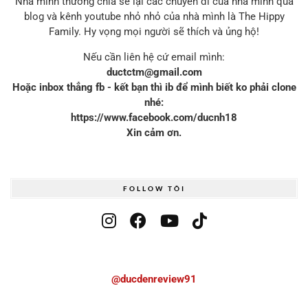
Nhà mình thường chia sẻ lại các chuyến đi của nhà mình qua
blog và kênh youtube nhỏ nhỏ của nhà mình là The Hippy
Family. Hy vọng mọi người sẽ thích và ủng hộ!
Nếu cần liên hệ cứ email mình:
ductctm@gmail.com
Hoặc inbox thẳng fb - kết bạn thì ib để mình biết ko phải clone
nhé:
https://www.facebook.com/ducnh18
Xin cảm ơn.
FOLLOW TÔI
@ducdenreview91