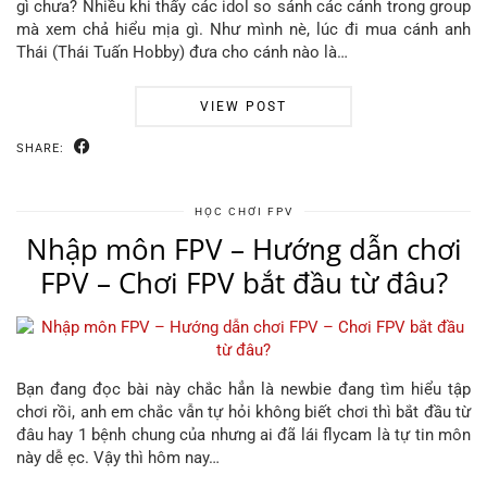
gì chưa? Nhiều khi thấy các idol so sánh các cánh trong group
mà xem chả hiểu mịa gì. Như mình nè, lúc đi mua cánh anh
Thái (Thái Tuấn Hobby) đưa cho cánh nào là…
VIEW POST
SHARE:
HỌC CHƠI FPV
Nhập môn FPV – Hướng dẫn chơi
FPV – Chơi FPV bắt đầu từ đâu?
Bạn đang đọc bài này chắc hẳn là newbie đang tìm hiểu tập
chơi rồi, anh em chắc vẫn tự hỏi không biết chơi thì bắt đầu từ
đâu hay 1 bệnh chung của nhưng ai đã lái flycam là tự tin môn
này dễ ẹc. Vậy thì hôm nay…