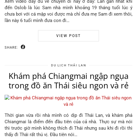
Xem video đầy đủ về chuyến đi này ở đây: Lần gần nhất khi
đến Oslob là lúc Sam nhà mình khoảng 19 tháng tuổi lúc ý
chưa bơi với cá mập voi được mà chỉ đưa mẹ Sam đi xem thôi,
lần này 6 tuổi mình đưa con đi…
VIEW POST
SHARE:
DU LỊCH THÁI LAN
Khám phá Chiangmai ngập ngụa
trong đồ ăn Thái siêu ngon và rẻ
Thời gian vừa rồi nhà mình có dịp đi Thái Lan, và khám phá
Chiangmai là điểm đến đầu tiên của cả nhà. Thực sự mà nói
thì trước giờ mình không thích đi Thái nhưng sau khi đi rồi thì
thấy đi Thái rất thú vị. Đầu tiên nói…