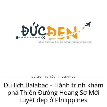
DU LỊCH TỰ TÚC PHILLIPINES
Du lịch Balabac – Hành trình khám
phá Thiên Đường Hoang Sơ Mới
tuyệt đẹp ở Philippines