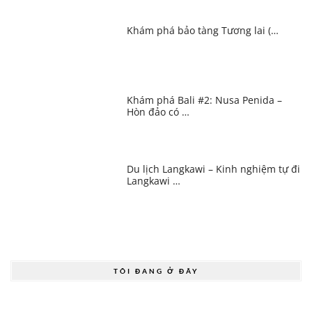
Khám phá bảo tàng Tương lai (…
Khám phá Bali #2: Nusa Penida –
Hòn đảo có …
Du lịch Langkawi – Kinh nghiệm tự đi
Langkawi …
TÔI ĐANG Ở ĐÂY