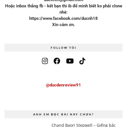
Hoặc inbox thẳng fb - kết bạn thì ib để mình biết ko phải clone
nhé:
https://www.facebook.com/ducnh18
Xin cảm ơn.
FOLLOW TÔI
@ducdenreview91
ANH EM ĐỌC BÀI NÀY CHƯA?
Chand Baori Stepwell – Giếng bậc