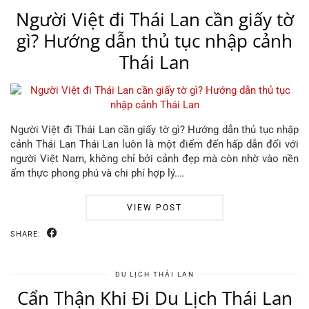
Người Việt đi Thái Lan cần giấy tờ
gì? Hướng dẫn thủ tục nhập cảnh
Thái Lan
Người Việt đi Thái Lan cần giấy tờ gì? Hướng dẫn thủ tục nhập
cảnh Thái Lan Thái Lan luôn là một điểm đến hấp dẫn đối với
người Việt Nam, không chỉ bởi cảnh đẹp mà còn nhờ vào nền
ẩm thực phong phú và chi phí hợp lý.…
VIEW POST
SHARE:
DU LỊCH THÁI LAN
Cẩn Thận Khi Đi Du Lịch Thái Lan