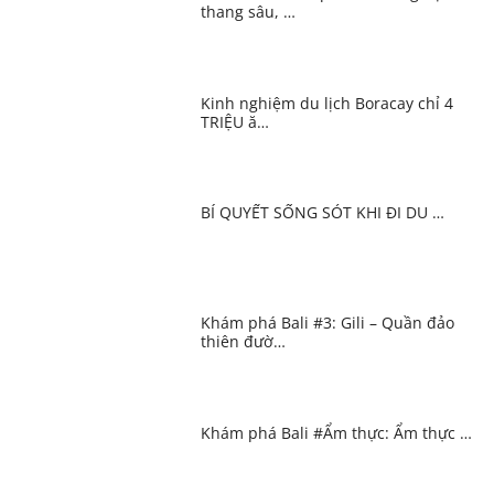
thang sâu, …
Kinh nghiệm du lịch Boracay chỉ 4
TRIỆU ă…
BÍ QUYẾT SỐNG SÓT KHI ĐI DU …
Khám phá Bali #3: Gili – Quần đảo
thiên đườ…
Khám phá Bali #Ẩm thực: Ẩm thực …