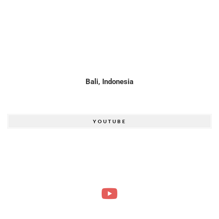
Bali, Indonesia
YOUTUBE