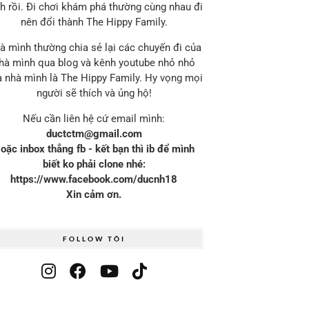
h rồi. Đi chơi khám phá thường cùng nhau đi
nên đổi thành The Hippy Family.
à mình thường chia sẻ lại các chuyến đi của
hà mình qua blog và kênh youtube nhỏ nhỏ
 nhà mình là The Hippy Family. Hy vọng mọi
người sẽ thích và ủng hộ!
Nếu cần liên hệ cứ email mình:
ductctm@gmail.com
oặc inbox thẳng fb - kết bạn thì ib để mình
biết ko phải clone nhé:
https://www.facebook.com/ducnh18
Xin cảm ơn.
FOLLOW TÔI