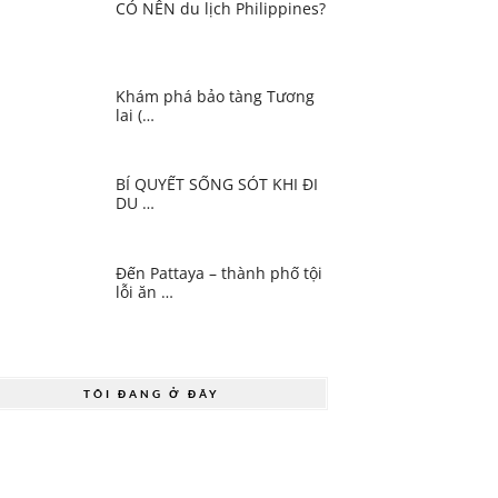
CÓ NÊN du lịch Philippines?
Khám phá bảo tàng Tương
lai (…
BÍ QUYẾT SỐNG SÓT KHI ĐI
DU …
Đến Pattaya – thành phố tội
lỗi ăn …
TÔI ĐANG Ở ĐÂY