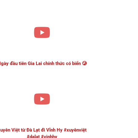
gày đầu tiên Gia Lai chính thức có biển 🥲
uyên Việt từ Đà Lạt đi Vĩnh Hy #xuyênviệt
#dalat #vinhhy