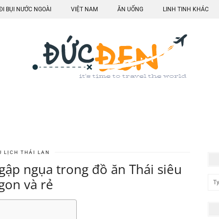
ĐI BỤI NƯỚC NGOÀI
VIỆT NAM
ĂN UỐNG
LINH TINH KHÁC
U LỊCH THÁI LAN
ập ngụa trong đồ ăn Thái siêu
gon và rẻ