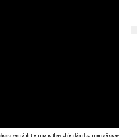
 nhưng xem ảnh trên mạng thấy ghiền lắm luôn nên sẽ quay