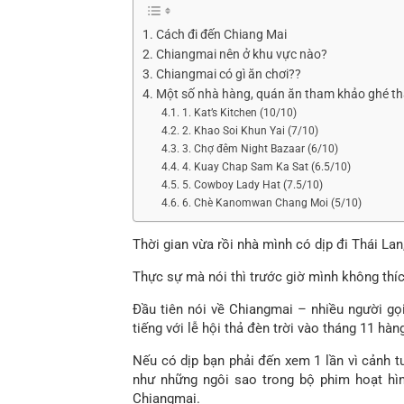
Cách đi đến Chiang Mai
Chiangmai nên ở khu vực nào?
Chiangmai có gì ăn chơi??
Một số nhà hàng, quán ăn tham khảo ghé t
1. Kat’s Kitchen (10/10)
2. Khao Soi Khun Yai (7/10)
3. Chợ đêm Night Bazaar (6/10)
4. Kuay Chap Sam Ka Sat (6.5/10)
5. Cowboy Lady Hat (7.5/10)
6. Chè Kanomwan Chang Moi (5/10)
Thời gian vừa rồi nhà mình có dịp đi Thái La
Thực sự mà nói thì trước giờ mình không thích 
Đầu tiên nói về Chiangmai – nhiều người gọi
tiếng với lễ hội thả đèn trời vào tháng 11 hà
Nếu có dịp bạn phải đến xem 1 lần vì cảnh t
như những ngôi sao trong bộ phim hoạt hìn
Chiangmai.