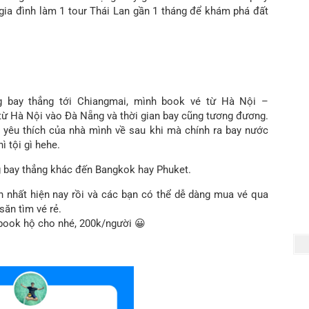
, gia đình làm 1 tour Thái Lan gần 1 tháng để khám phá đất
g bay thẳng tới Chiangmai, mình book vé từ Hà Nội –
 từ Hà Nội vào Đà Nẵng và thời gian bay cũng tương đương.
 yêu thích của nhà mình về sau khi mà chính ra bay nước
ì tội gì hehe.
g bay thẳng khác đến Bangkok hay Phuket.
n nhất hiện nay rồi và các bạn có thể dễ dàng mua vé qua
săn tìm vé rẻ.
 book hộ cho nhé, 200k/người 😀